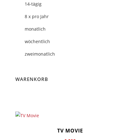
14-tägig
8 x pro Jahr
monatlich
wöchentlich
zweimonatlich
WARENKORB
Dieses
TV MOVIE
Produkt
weist