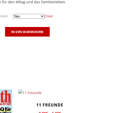
n für den Alltag und das Familienleben.
ionen
Clear
IN DEN WARENKORB
Dieses
11 FREUNDE
Produkt
weist