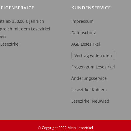
nen
können
EIGENSERVICE
KUNDENSERVICE
auf
der
its ab 350,00 € jährlich
Impressum
uktseite
Produktseite
lgreich mit dem Lesezirkel
Datenschutz
hlt
gewählt
ben
den
werden
Lesezirkel
AGB Lesezirkel
Vertrag widerrufen
Fragen zum Lesezirkel
Änderungsservice
Lesezirkel Koblenz
Lesezirkel Neuwied
© Copyright 2022 Mein Lesezirkel