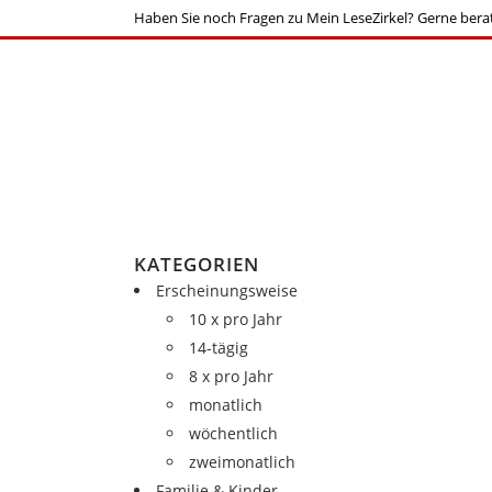
Haben Sie noch Fragen zu Mein LeseZirkel? Gerne berat
KATEGORIEN
Erscheinungsweise
10 x pro Jahr
14-tägig
8 x pro Jahr
monatlich
wöchentlich
zweimonatlich
Familie & Kinder