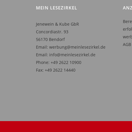
kön
MEIN LESEZIRKEL
ANZ
auf
der
Bere
Jenewein & Kube GbR
Prod
erfo
Concordiastr. 93
gewä
wer
56170 Bendorf
wer
AGB 
Email: werbung@meinlesezirkel.de
Email: info@meinlesezirkel.de
Phone: +49 2622 10900
Fax: +49 2622 14440