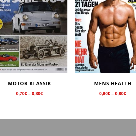
es
Dieses
MOTOR KLASSIK
MENS HEALTH
ukt
Produkt
t
weist
Preisspanne:
Prei
0,70
€
–
0,80
€
0,60
€
–
0,80
€
rere
mehrere
0,70€
0,60
anten
Varianten
bis
bis
auf.
0,80€
0,80
Die
onen
Optionen