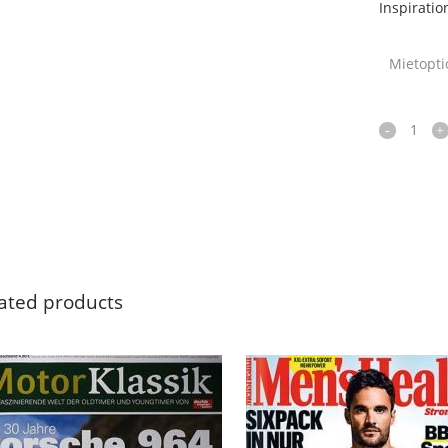
Inspiratio
Mietopt
Eltern
family
quantity
ated products