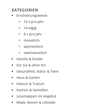
werden
können
mehrere
0,70€
KATEGORIEN
auf
Varianten
bis
Erscheinungsweise
der
auf.
1,20€
10 x pro Jahr
Produktseite
Die
14-tägig
gewählt
Optionen
8 x pro Jahr
werden
können
monatlich
auf
wöchentlich
der
zweimonatlich
Produktseite
Familie & Kinder
gewählt
Für Sie & ohne Ihn
werden
Gesundheit, Natur & Tiere
Haus & Garten
Klatsch & Tratsch
Kochen & Genießen
Lesemappen im Angebot
Mode, Reisen & Lifestyle