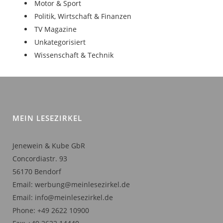
Motor & Sport
Politik, Wirtschaft & Finanzen
TV Magazine
Unkategorisiert
Wissenschaft & Technik
MEIN LESEZIRKEL
Jenewein & Kube GbR
Concordiastr. 93
56170 Bendorf
Email: werbung@meinlesezirkel.de
Email: info@meinlesezirkel.de
Phone: +49 2622 10900